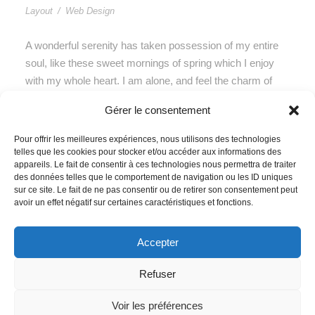
Layout
/
Web Design
A wonderful serenity has taken possession of my entire
soul, like these sweet mornings of spring which I enjoy
with my whole heart. I am alone, and feel the charm of
existence in this spot, which was created for the bliss of
Gérer le consentement
souls like mine. I am so happy, my dear friend, so
absorbed in […]
Pour offrir les meilleures expériences, nous utilisons des technologies
telles que les cookies pour stocker et/ou accéder aux informations des
appareils. Le fait de consentir à ces technologies nous permettra de traiter
des données telles que le comportement de navigation ou les ID uniques
sur ce site. Le fait de ne pas consentir ou de retirer son consentement peut
avoir un effet négatif sur certaines caractéristiques et fonctions.
Accepter
Refuser
COPYRIGHT 2020-2025 CHAMPAGNE NOËL
BAZIN
Voir les préférences