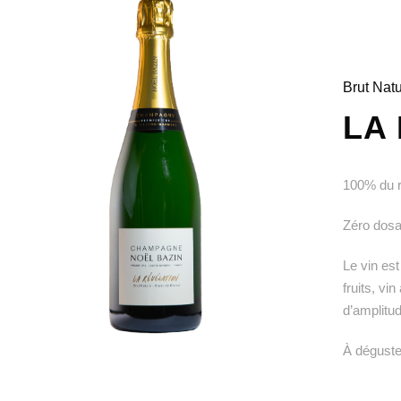
Brut Nat
LA
100% du r
Zéro dosa
Le vin est
fruits, vi
d’amplitud
À déguste