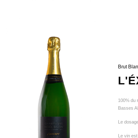
Brut Bla
L'
100% du r
Basses Al
Le dosage 
Le vin est