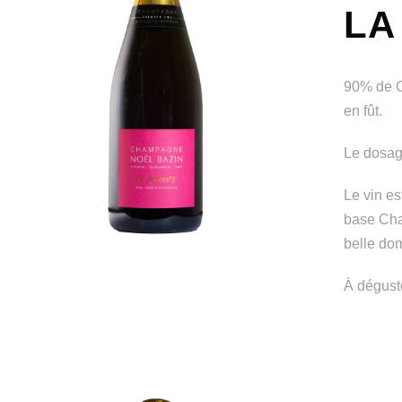
LA
90% de C
en fût.
Le dosage
Le vin es
base Cha
belle dom
À dégust