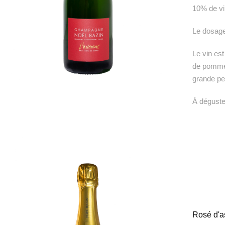
10% de vi
Le dosage 
Le vin est
de pomme g
grande pe
À déguster
Rosé d'