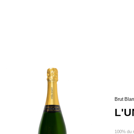
Brut Bla
L'
100% du r