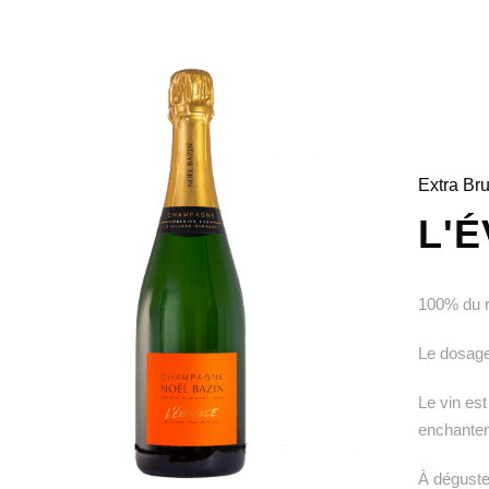
Extra Br
L'
100% du r
Le dosage 
Le vin est
enchantem
À déguste