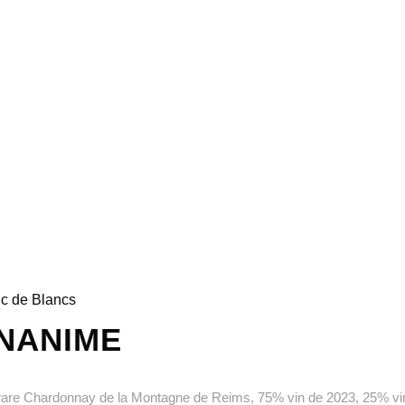
nc de Blancs
UNANIME
are Chardonnay de la Montagne de Reims, 75% vin de 2023, 25% vi