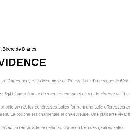
ut Blanc de Blancs
ÉVIDENCE
are Chardonnay de la Montagne de Reims, issu d’une vigne de 60 an
: 5g/l Liqueur à base de sucre de canne et de vin de réserve vieilli en
 or pâle satiné, les généreuses bulles forment une belle effervescence
ent. La bouche est charpentée et chaleureuse. Une plaisante vivacit
r avec un rémoulade de céleri au crabe ou bien des gaufres salés