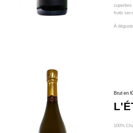
superbes 
fruits sec
À déguster
Brut en f
L'
100% Char