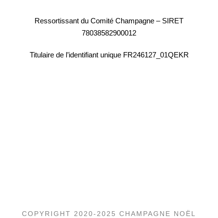
Ressortissant du Comité Champagne – SIRET
78038582900012
Titulaire de l’identifiant unique FR246127_01QEKR
Champagne Noël Bazin, Villers Marmery, Chardonnay,
Blanc de Blancs, l’Unanime, l’Évidence, La Révélation,
Gerhard Eichelmann, Champagne Marne, Champagne
de la montagne de Reims, Cuvée Chardonnay, Cuvée
Blanc de Blancs, Champagne Blanc de Blancs, Blanc de
Blanc, Blancs de Blancs, Champagne Bazin.
COPYRIGHT 2020-2025 CHAMPAGNE NOËL